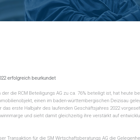
022 erfolgreich beurkundet
 der die RCM Beteiligungs AG zu ca. 76% beteiligt ist, hat heute
mmobilienobjekt, einen im baden-württembergischen Deizisau geleg
t für das erste Halbjahr des laufenden Geschäftsjahres 2022 vorge
innmarge und sieht damit gleichzeitig ihre verstärkt auf entwic
eser Transaktion für die SM Wirtschaftsberatungs AG die Gelegenhei