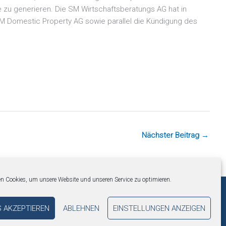
 zu generieren. Die SM Wirtschaftsberatungs AG hat in
SM Domestic Property AG sowie parallel die Kündigung des
Nächster Beitrag
→
n Cookies, um unsere Website und unseren Service zu optimieren.
Newsverteiler
Impressum
Datenschutz
Barrierefreiheit
S AKZEPTIEREN
ABLEHNEN
EINSTELLUNGEN ANZEIGEN