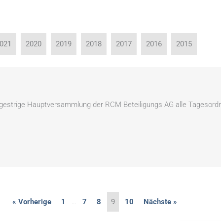
021
2020
2019
2018
2017
2016
2015
e gestrige Hauptversammlung der RCM Beteiligungs AG alle Tagesordn
« Vorherige
1
…
7
8
9
10
Nächste »