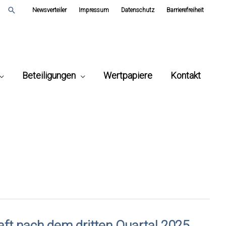
Suchen
Newsverteiler
Impressum
Datenschutz
Barrierefreiheit
Beteiligungen
Wertpapiere
Kontakt
aft nach dem dritten Quartal 2025