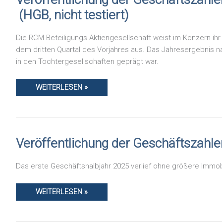
DER
GESCHÄFTSZAHLEN
(HGB, nicht testiert)
DER
RCM
BETEILIGUNGS
Die RCM Beteiligungs Aktiengesellschaft weist im Konzern ihr
AKTIENGESELLSCHAFT
NACH
dem dritten Quartal des Vorjahres aus. Das Jahresergebnis na
DEM
in den Tochtergesellschaften geprägt war.
DRITTEN
QUARTAL
2025
(HGB,
WEITERLESEN »
NICHT
TESTIERT)
VERÖFFENTLICHUNG
Veröffentlichung der Geschäftszahlen
DER
GESCHÄFTSZAHLEN
FÜR
Das erste Geschäftshalbjahr 2025 verlief ohne größere Immobil
DAS
ERSTE
HALBJAHR
DES
WEITERLESEN »
GESCHÄFTSJAHRES
2025
(HGB,
NICHT