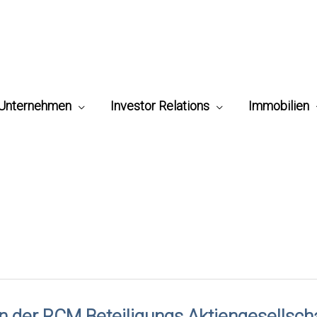
Unternehmen
Investor Relations
Immobilien
n der RCM Beteiligungs Aktiengesellsch