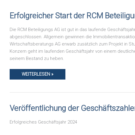
TESTIERT)
ERFOLGREICHER
Erfolgreicher Start der RCM Beteilig
START
DER
RCM
Die RCM Beteiligungs AG ist gut in das laufende Geschäftsjah
BETEILIGUNGS
AG
abgeschlossen. Allgemein gewinnen die Immobilientransaktio
IN
Wirtschaftsberatungs AG erwarb zusätzlich zum Projekt in Stu
DAS
GESCHÄFTSJAHR
Konzern geht im laufenden Geschäftsjahr von einem deutlic
2025
seinem Bestand zu heben.
WEITERLESEN »
VERÖFFENTLICHUNG
Veröffentlichung der Geschäftszahlen
DER
GESCHÄFTSZAHLEN
FÜR
Erfolgreiches Geschäftsjahr 2024
DAS
GESCHÄFTSJAHR
2024