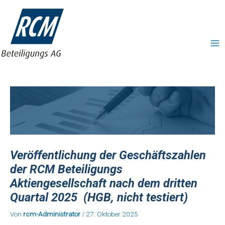
Zum
MA
Inhalt
ME
springen
Veröffentlichung der Geschäftszahlen
der RCM Beteiligungs
Aktiengesellschaft nach dem dritten
Quartal 2025 (HGB, nicht testiert)
Von
rcm-Administrator
/
27. Oktober 2025