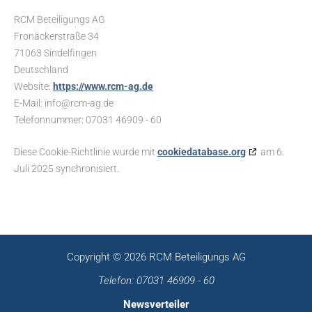
RCM Beteiligungs AG
Fronäckerstraße 34
71063 Sindelfingen
Deutschland
Website:
https://www.rcm-ag.de
E-Mail:
info@
rcm-ag.de
Telefonnummer: 07031 46909 - 60
Diese Cookie-Richtlinie wurde mit
cookiedatabase.org
am 6.
Juli 2025 synchronisiert.
Copyright © 2026 RCM Beteiligungs AG
Telefon: 07031 46909 - 60
Newsverteiler