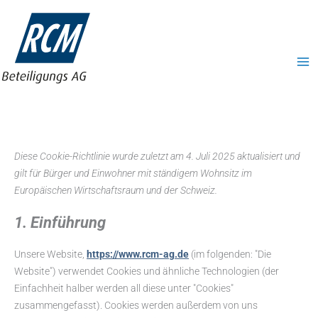
Zum
ma
Inhalt
me
springen
Cookie-Richtlinie (EU)
Consent
Consent
Consent
Consent
Consent
Consent
Consent
Marketing
to
to
to
to
to
to
to
Diese Cookie-Richtlinie wurde zuletzt am 4. Juli 2025 aktualisiert und
service
service
service
service
service
service
service
gilt für Bürger und Einwohner mit ständigem Wohnsitz im
wordpress
elementor
complianz
wordfence
ultimate-
woocommerc
sonstiges
Europäischen Wirtschaftsraum und der Schweiz.
elementor
1. Einführung
Unsere Website,
https://www.rcm-ag.de
(im folgenden: "Die
Website") verwendet Cookies und ähnliche Technologien (der
Einfachheit halber werden all diese unter "Cookies"
zusammengefasst). Cookies werden außerdem von uns