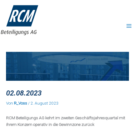
Zum
MA
Inhalt
ME
springen
02.08.2023
Von
R_Voss
/
2. August 2023
RCM Beteiligungs AG kehrt im zweiten Geschäftsjahresquartal mit
ihrem Konzern operativ in die Gewinnzone zurück